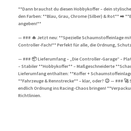
**Dann brauchst du diesen Hobbykoffer – dein stylische
den Farben: **Blau, Grau, Chrome (Silber) & Rot** ➡️ 
angeben!**
— ### 🔥 Jetzt neu: **Spezielle Schaumstoffeinlage mit 
Controller-Fach!** Perfekt für alle, die Ordnung, Schutz
— ### 📦 Lieferumfang – „Die Controller-Garage“ – Plat
– Stabiler **Hobbykoffer** – Maßgeschneiderte **Scha
Lieferumfang enthalten: **Koffer + Schaumstoffeinlag
**Fahrzeuge & Rennstrecke** – klar, oder? 😉 — ### 🚀 
endlich Ordnung ins Racing-Chaos bringen! **Verpack
Richtlinien.