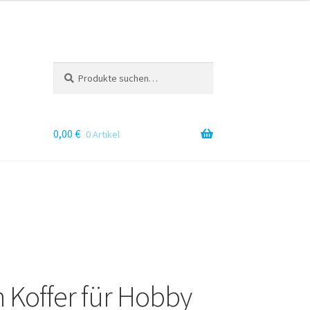
Suche
S
nach:
u
c
h
e
0,00
€
0 Artikel
h Koffer für Hobby