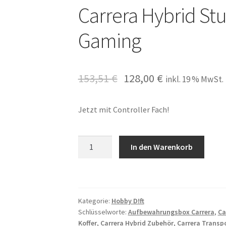
Carrera Hybrid Stu
Gaming
153,51
€
128,00
€
inkl. 19 % MwSt.
Jetzt mit Controller Fach!
Mit
In den Warenkorb
Controller
Fach
Koffer
für
Kategorie:
Hobby D!ft
Hobby
Schlüsselworte:
Aufbewahrungsbox Carrera
,
Ca
Carrera
Koffer
,
Carrera Hybrid Zubehör
,
Carrera Transpo