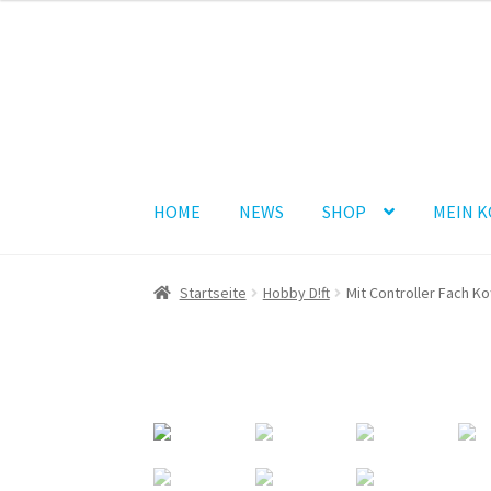
Zur
Zum
Navigation
Inhalt
springen
springen
HOME
NEWS
SHOP
MEIN 
Startseite
Hobby D!ft
Mit Controller Fach Ko