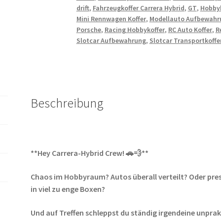
Hybrid
drift
,
Fahrzeugkoffer Carrera Hybrid
,
GT
,
Hobbyk
Sturmkind
Mini Rennwagen Koffer
,
Modellauto Aufbewahr
kein
Porsche
,
Racing Hobbykoffer
,
RC Auto Koffer
,
R
Drift
Slotcar Aufbewahrung
,
Slotcar Transportkoffe
Gaming
Menge
Beschreibung
**Hey Carrera-Hybrid Crew! 🚗💨**
Chaos im Hobbyraum? Autos überall verteilt? Oder pres
in viel zu enge Boxen?
Und auf Treffen schleppst du ständig irgendeine unpra