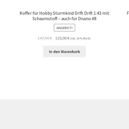
Koffer für Hobby Sturmkind Dr!ft Drift 1:43 mit
F
Schaumstoff – auch für Dnano #8
ANGEBOT!
147,56
€
110,00
€
inkl. 19 % MwSt.
In den Warenkorb