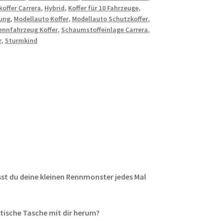
offer Carrera
,
Hybrid
,
Koffer für 10 Fahrzeuge
,
ung
,
Modellauto Koffer
,
Modellauto Schutzkoffer
,
ennfahrzeug Koffer
,
Schaumstoffeinlage Carrera
,
r
,
Sturmkind
st du deine kleinen Rennmonster jedes Mal
ktische Tasche mit dir herum?