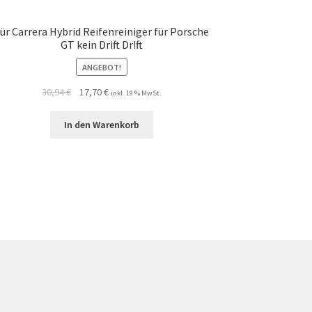
ür Carrera Hybrid Reifenreiniger für Porsche
GT kein Drift Dr!ft
ANGEBOT!
30,94
€
17,70
€
inkl. 19 % MwSt.
In den Warenkorb