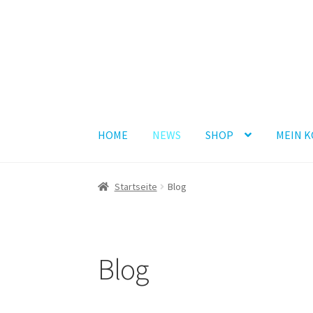
Zur
Zum
Navigation
Inhalt
springen
springen
HOME
NEWS
SHOP
MEIN 
Startseite
Blog
Blog