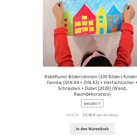
KiddiKunst Bilderrahmen (100 Bilder) Kinder
Familie (DIN A4 + DIN A3) + Vierfachlocher 
Schrauben + Dübel [2020] (Wand,
Raumdekoration)
ANGEBOT!
24,99
€
19,98
€
inkl. 19 % MwSt.
In den Warenkorb