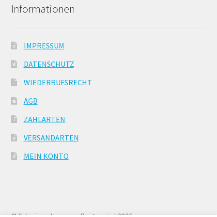
Informationen
a
u
s
IMPRESSUM
k
l
DATENSCHUTZ
a
WIEDERRUFSRECHT
p
p
AGB
e
ZAHLARTEN
n
VERSANDARTEN
MEIN KONTO
© Schnäppchen zum Bestpreis ! 2026