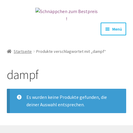
Zur
Zum
Navigation
Inhalt
springen
springen
Menü
HOME
Startseite
Produkte verschlagwortet mit „dampf“
NEWS
dampf
U
SHOP
n
t
MEIN KONTO
e
Es wurden keine Produkte gefunden, die
r
deiner Auswahl entsprechen.
m
e
n
ü