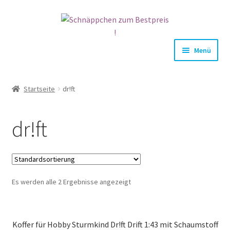
Zur
Zum
Navigation
Inhalt
springen
springen
Menü
HOME
Startseite
dr!ft
NEWS
dr!ft
U
SHOP
n
t
MEIN KONTO
e
r
Es werden alle 2 Ergebnisse angezeigt
m
e
n
Koffer für Hobby Sturmkind Dr!ft Drift 1:43 mit Schaumstoff
ü