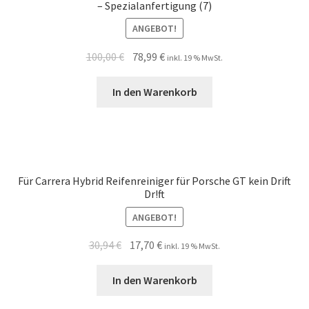
– Spezialanfertigung (7)
a
ANGEBOT!
u
s
100,00
€
78,99
€
inkl. 19 % MwSt.
k
l
In den Warenkorb
a
p
p
e
n
Für Carrera Hybrid Reifenreiniger für Porsche GT kein Drift
Dr!ft
ANGEBOT!
30,94
€
17,70
€
inkl. 19 % MwSt.
In den Warenkorb